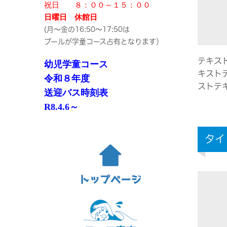
祝日 ８：００～１５：００
日曜日 休館日
(月～金の16:50～17:50は
プールが学童コース占有となります）
テキス
幼児学童コース
キスト
令和８年度
ストテ
送迎バス時刻表
R8.4.6～
タイ