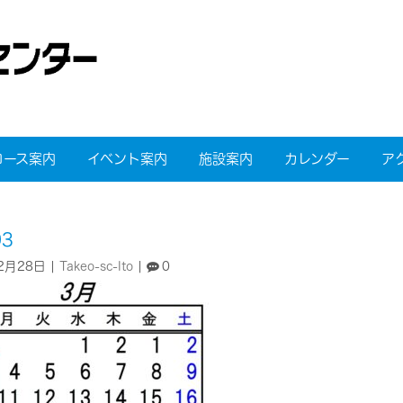
コース案内
イベント案内
施設案内
カレンダー
ア
03
2月28日
|
Takeo-sc-Ito
|
0