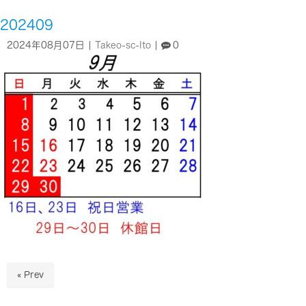
202409
2024年08月07日
|
Takeo-sc-Ito
|
0
« Prev