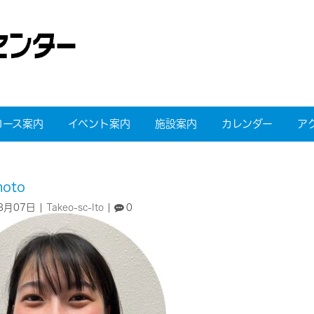
コース案内
イベント案内
施設案内
カレンダー
ア
oto
8月07日
|
Takeo-sc-Ito
|
0